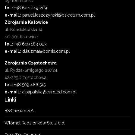
09-100 Płońsk
tel.:
+48 604 249 209
e-mail.:
pawel.leszczynski@bskreturn.com.pl
Zbrojarnia Katowice
ul. Konduktorska 14
40-001 Katowice
tel.:
+48 609 183 023
e-mail.:
d.kuzma@bomis.com.pl
Zbrojarnia Częstochowa
ul. Rydza-Śmigłego 20/24
42-229 Częstochowa
tel.:
+48 509 486 515
e-mail.:
a.papalska@euroted.com.pl
Linki
BSK Return S.A..
Wtómet Radzionków Sp. z o.o.