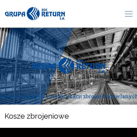
a ilość zakładów prefabrykacji zbrojeń budowlanyc
Kosze zbrojeniowe