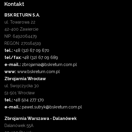
Kontakt
BSK RETURN S.A.
ul. Towarowa 22
42-400 Zawiercie
NIP: 6492064479
REGON: 270164519
tel.:
+48 (32) 67 09 670
tel/fax:
+48 (32) 67 09 689
e-mail.:
zbrojarnia@bskreturn.com.pl
www:
www.bskreturn.com.pl
Zbrojarnia Wrocław
ul. Swojczycka 30
51-501 Wrocław
tel.:
+48 504 277 170
e-mail.:
pawel.sutryk@bskreturn.com.pl
Zbrojarnia Warszawa - Dalanówek
Dalanówek 55A