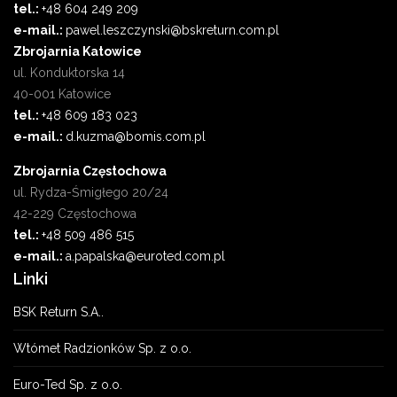
tel.:
+48 604 249 209
e-mail.:
pawel.leszczynski@bskreturn.com.pl
Zbrojarnia Katowice
ul. Konduktorska 14
40-001 Katowice
tel.:
+48 609 183 023
e-mail.:
d.kuzma@bomis.com.pl
Zbrojarnia Częstochowa
ul. Rydza-Śmigłego 20/24
42-229 Częstochowa
tel.:
+48 509 486 515
e-mail.:
a.papalska@euroted.com.pl
Linki
BSK Return S.A..
Wtómet Radzionków Sp. z o.o.
Euro-Ted Sp. z o.o.