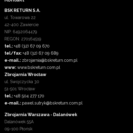
BSK RETURN S.A.
ul. Towarowa 22
42-400 Zawiercie
NIP: 6492064479
REGON: 270164519
tel.:
+48 (32) 67 09 670
tel/fax:
+48 (32) 67 09 689
e-mail.:
zbrojarnia@bskreturn.com.pl
www:
www.bskreturn.com.pl
Zbrojarnia Wrocław
ul. Swojczycka 30
51-501 Wrocław
tel.:
+48 504 277 170
e-mail.:
pawel.sutryk@bskreturn.com.pl
Zbrojarnia Warszawa - Dalanówek
Dalanówek 55A
09-100 Płońsk