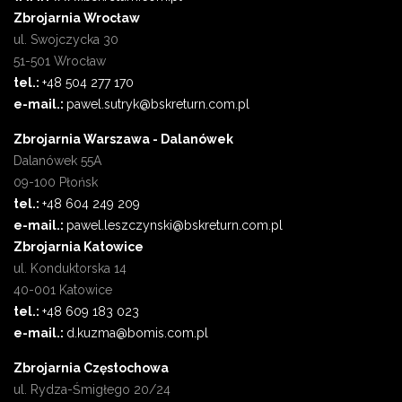
Zbrojarnia Wrocław
ul. Swojczycka 30
51-501 Wrocław
tel.:
+48 504 277 170
e-mail.:
pawel.sutryk@bskreturn.com.pl
Zbrojarnia Warszawa - Dalanówek
Dalanówek 55A
09-100 Płońsk
tel.:
+48 604 249 209
e-mail.:
pawel.leszczynski@bskreturn.com.pl
Zbrojarnia Katowice
ul. Konduktorska 14
40-001 Katowice
tel.:
+48 609 183 023
e-mail.:
d.kuzma@bomis.com.pl
Zbrojarnia Częstochowa
ul. Rydza-Śmigłego 20/24