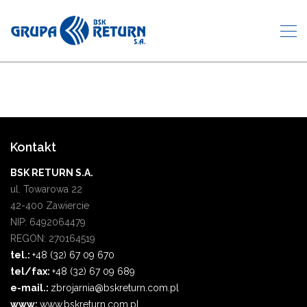
Kontakt
BSK RETURN S.A.
ul. Towarowa 22
42-400 Zawiercie
NIP: 6492064479
REGON: 270164519
tel.:
+48 (32) 67 09 670
tel/fax:
+48 (32) 67 09 689
e-mail.:
zbrojarnia@bskreturn.com.pl
www:
www.bskreturn.com.pl